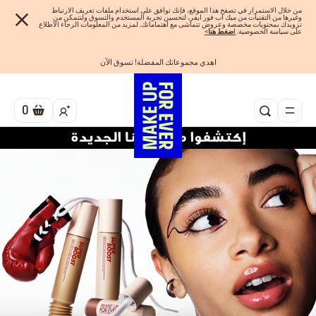
من خلال الاستمرار في تصفح هذا الموقع، فإنك توافق على استخدام ملفات تعريف الارتباط
وغيرها من التقنيات من ميك اب فور ايفر، لتحسين تجربة المستخدم والتسوق ولنتمكن من
تزويدك بمحتويات مخصصة وعروض تتماشى مع اهتماماتك. لمزيد من المعلومات الرجاء الاطلاع
على سياسة الخصوصية.
ا
ضغط هنا
>
اهدي مجموعاتك المفضلة! تسوق الآن
الفرصة الأخيرة: خصم 25% على خطوط مختارة
احصلوا على 10% خصم* على أول طلب! انشئ حساب الآن
شحن مجاني لجميع الطلبات
تسوق الآن و ادفع لاحقاً مع تابي
0