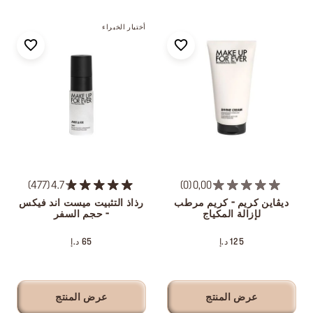
أختيار الخبراء
477
4.7
0
0,00
ديڤاين كريم - كريم مرطب
رذاذ التثبيت ميست اند فيكس
لإزالة المكياج
- حجم السفر
125 د.إ
65 د.إ
عرض المنتج
عرض المنتج