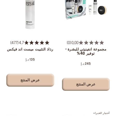
477
4.7
0
0,00
مجموعة انفينيتي للبشرة -
رذاذ التثبيت ميست اند فيكس
توفير 40%
135 د.إ
245 د.إ
عرض المنتج
عرض المنتج
أختيار الخبراء