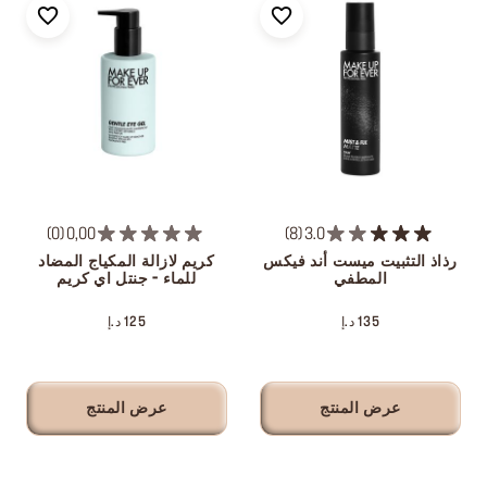
0
0,00
8
3.0
رذاذ التثبيت ميست أند فيكس
كريم لازالة المكياج المضاد
المطفي
للماء - جنتل اي كريم
135 د.إ
125 د.إ
عرض المنتج
عرض المنتج