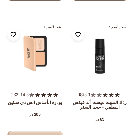
أختيار الخبراء
أختيار الخبراء
1622
4.3
8
3.0
رذاذ التثبيت ميست أند فيكس
بودرة الأساس اتش دي سكين
المطفي - حجم السفر
205 د.إ
65 د.إ