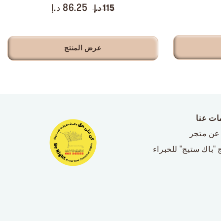
86.25 د.إ
115 د.إ
عرض المنتج
ات عنا
عن متجر
 "باك ستيج" للخبراء