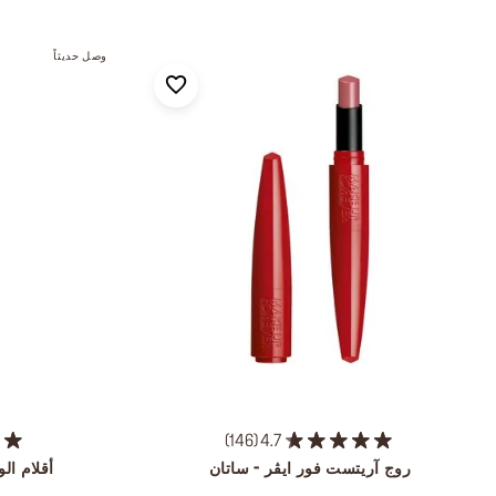
وصل حديثاً
146
4.7
روج آريتست فور ايڤر - ساتان
أقلام ال