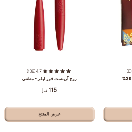
136
4.7
0
روج آريتست فور ايڤر - مطفي
115 د.إ
عرض المنتج