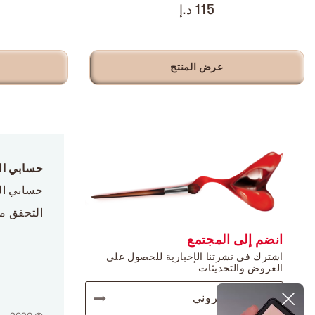
115 د.إ
عرض المنتج
حسابي ا
حسابي ا
التحقق م
انضم إلى المجتمع
اشترك في نشرتنا الإخبارية للحصول على
العروض والتحديثات