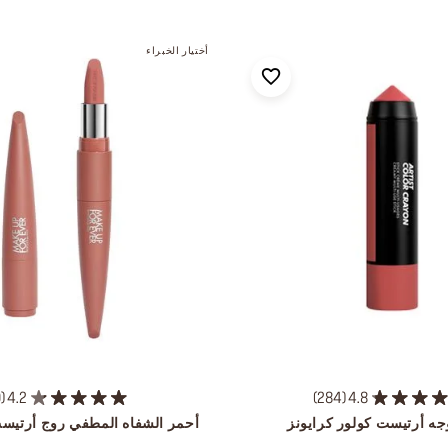
أختيار الخبراء
0
4.2
284
4.8
وجه أرتيست كولور كرايونز
أحمر الشفاه المطفي روج أرتيست