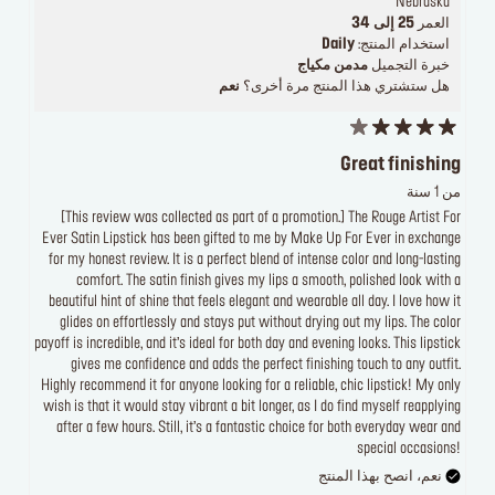
Nebraska
العمر
25 إلى 34
استخدام المنتج:
Daily
خبرة التجميل
مدمن مكياج
هل ستشتري هذا المنتج مرة أخرى؟
نعم
Great finishing
من 1 سنة
[This review was collected as part of a promotion.] The Rouge Artist For
Ever Satin Lipstick has been gifted to me by Make Up For Ever in exchange
for my honest review. It is a perfect blend of intense color and long-lasting
comfort. The satin finish gives my lips a smooth, polished look with a
beautiful hint of shine that feels elegant and wearable all day. I love how it
glides on effortlessly and stays put without drying out my lips. The color
payoff is incredible, and it’s ideal for both day and evening looks. This lipstick
gives me confidence and adds the perfect finishing touch to any outfit.
Highly recommend it for anyone looking for a reliable, chic lipstick! My only
wish is that it would stay vibrant a bit longer, as I do find myself reapplying
after a few hours. Still, it’s a fantastic choice for both everyday wear and
special occasions!
نعم، انصح بهذا المنتج