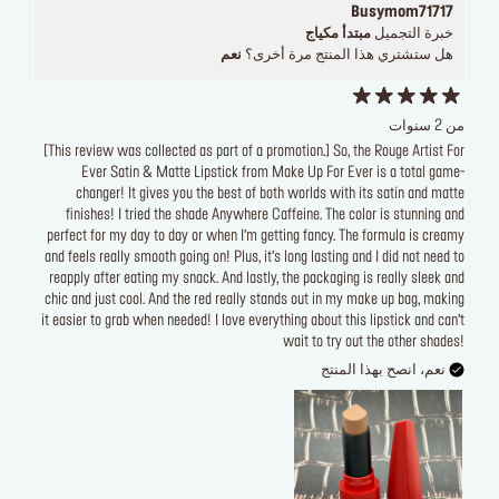
Busymom71717
خبرة التجميل
مبتدأ مكياج
هل ستشتري هذا المنتج مرة أخرى؟
نعم
من 2 سنوات
[This review was collected as part of a promotion.] So, the Rouge Artist For
Ever Satin & Matte Lipstick from Make Up For Ever is a total game-
changer! It gives you the best of both worlds with its satin and matte
finishes! I tried the shade Anywhere Caffeine. The color is stunning and
perfect for my day to day or when I’m getting fancy. The formula is creamy
and feels really smooth going on! Plus, it’s long lasting and I did not need to
reapply after eating my snack. And lastly, the packaging is really sleek and
chic and just cool. And the red really stands out in my make up bag, making
it easier to grab when needed! I love everything about this lipstick and can’t
wait to try out the other shades!
نعم، انصح بهذا المنتج