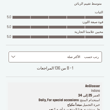
متوسط تقييم الزبائن
الثبات:
5.0
قوة صبغة اللون:
5.0
محبين علامتنا التجارية:
5.0
رتب حسب
الأكثر صلة
1 - 8 من 136 المراجعات
AnGlosser
Indiana
العمر
25 إلى 34
استخدام المنتج:
Daily, For special occasions
خبرة التجميل
مبتدأ مكياج
هل ستشتري هذا المنتج مرة أخرى؟
نعم