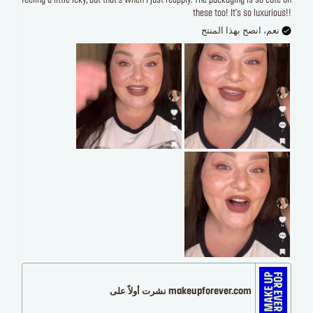
feeling a little icky, but that's when I just reapply. The packaging is so cute on
these too! It's so luxurious!!
نعم، انصح بهذا المنتج
makeupforever.com نشرت أولاً على