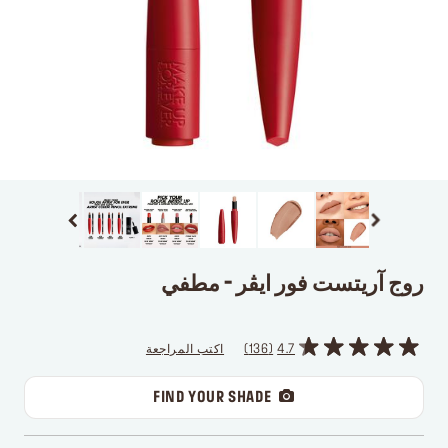
روج آريتست فور ايڤر - مطفي
4.7
136
اكتب المراجعة
FIND YOUR SHADE