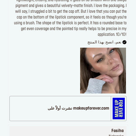
lightweight, creamy, and hydrating. It goes on so smooth with one swipe
pigment and gives a beautiful velvety-matte finish. I love the packaging. I
will say, I struggled a bit to get the cap off. But I love that you can put the
cap on the bottom of the lipstick component, so it feels as though you’re
using a brush. The shape of the lipstick is perfect. It has a rounded base to
get even coverage and the pointed tip really helps to be precise in my
application. 10/10!
نعم، انصح بهذا المنتج
makeupforever.com نشرت أولاً على
Fasiha