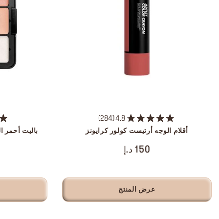
284
4.8
أقلام الوجه أرتيست كولور كرايونز
باليت أحمر ا
150 د.إ
عرض المنتج