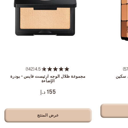
142
4.5
5
 سكين
مجموعة ظلال الوجه ارتيست فايس - بودرة
الإضاءة
155 د.إ
عرض المنتج