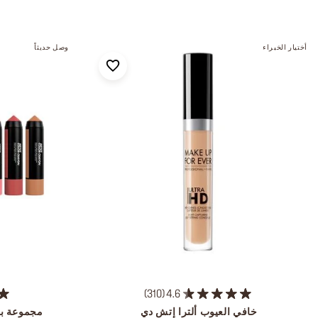
أختيار الخبراء
وصل حديثاً
310
4.6
خافي العيوب ألترا إتش دي
مجموعة باون