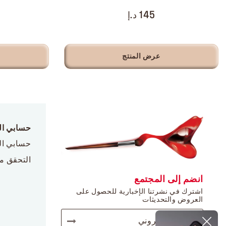
145 د.إ
عرض المنتج
حسابي ا
حسابي ا
التحقق م
انضم إلى المجتمع
اشترك في نشرتنا الإخبارية للحصول على
العروض والتحديثات