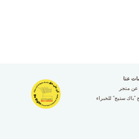
ات عنا
عن متجر
 "باك ستيج" للخبراء