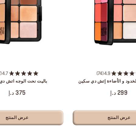
7
4.7
74
4.9
لخدود و الأضاءة إتش دي سكين
باليت نحت الوجه اتش دي
299 د.إ
375 د.إ
عرض المنتج
عرض المنتج