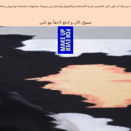
نيات من ميك اب فور ايفر، لتحسين تجربة المستخدم والتسوق ولنتمكن من تزويدك بمحتويات مخصصة وعروض تتماشى
اهدي مجموعاتك المفضلة! تسوق الآن
احصلوا على 10% خصم* على أول طلب! انشئ حساب الآن
الفرصة الأخيرة: خصم 25% على خطوط مختارة
شحن مجاني لجميع الطلبات
تسوق الآن و ادفع لاحقاً مع تابي