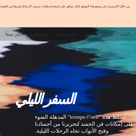
من خلال الاستمرار في تصفح هذا الموقع، فإنك توافق على استخدام ملفات تعريف الارتباط وغيرها من التق
الوجه
الشفاه
العيون
فرش وأكثر
مجموعات
الأكثر مبيعاً
السفر الليلي
تسلط هذه "trompe-l’oeil" المذهلة الضوء
على إمكانات فن الجسد لتحريرنا من أجسادنا
وفتح الأبواب تجاه الرحلات الليلية.