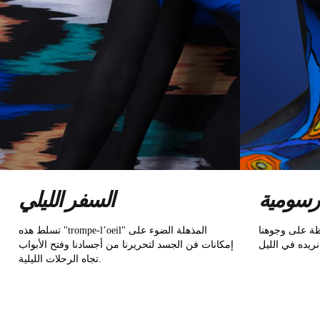
رسومية
السفر الليلي
قظة على وجوهنا
تسلط هذه "trompe-l’oeil" المذهلة الضوء على
إمكانات فن الجسد لتحريرنا من أجسادنا وفتح الأبواب
تجاه الرحلات الليلية.