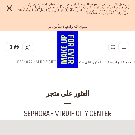
من خلال الاستمرار في تصفح هذا الموقع، فإنك توافق على استخدام ملفات تعريف الارتباط
وغيرها من التقنيات من ميك اب فور ايفر، لتحسين تجربة المستخدم والتسوق ولنتمكن من
تزويدك بمحتويات مخصصة وعروض تتماشى مع اهتماماتك. لمزيد من المعلومات الرجاء الاطلاع
على سياسة الخصوصية.
ا
ضغط هنا
>
تسوق الآن و ادفع لاحقاً مع تابي
اهدي مجموعاتك المفضلة! تسوق الآن
احصلوا على 10% خصم* على أول طلب! انشئ حساب الآن
الفرصة الأخيرة: خصم 25% على خطوط مختارة
شحن مجاني لجميع الطلبات
0
الصفحة الرئيسية
العثور على متجر
SEPHORA - MIRDIF CITY CENTER
العثور على متجر
SEPHORA - MIRDIF CITY CENTER