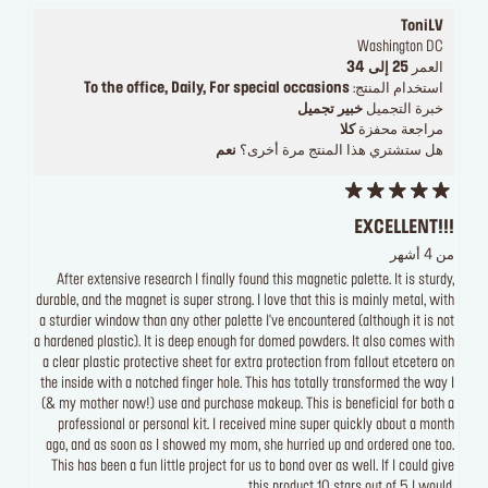
ToniLV
Washington DC
العمر
25 إلى 34
استخدام المنتج:
To the office, Daily, For special occasions
خبرة التجميل
خبير تجميل
مراجعة محفزة
كلا
هل ستشتري هذا المنتج مرة أخرى؟
نعم
EXCELLENT!!!
من 4 أشهر
After extensive research I finally found this magnetic palette. It is sturdy,
durable, and the magnet is super strong. I love that this is mainly metal, with
a sturdier window than any other palette I've encountered (although it is not
a hardened plastic). It is deep enough for domed powders. It also comes with
a clear plastic protective sheet for extra protection from fallout etcetera on
the inside with a notched finger hole. This has totally transformed the way I
(& my mother now!) use and purchase makeup. This is beneficial for both a
professional or personal kit. I received mine super quickly about a month
ago, and as soon as I showed my mom, she hurried up and ordered one too.
This has been a fun little project for us to bond over as well. If I could give
this product 10 stars out of 5 I would.