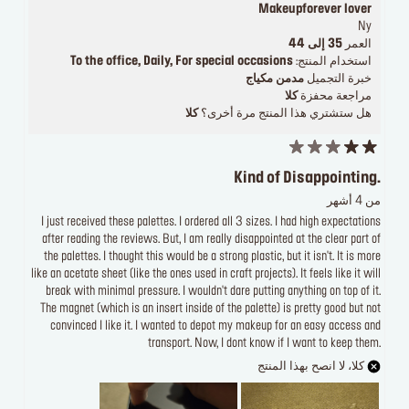
Makeupforever lover
Ny
العمر
35 إلى 44
استخدام المنتج:
To the office, Daily, For special occasions
خبرة التجميل
مدمن مكياج
مراجعة محفزة
كلا
هل ستشتري هذا المنتج مرة أخرى؟
كلا
Kind of Disappointing.
من 4 أشهر
I just received these palettes. I ordered all 3 sizes. I had high expectations
after reading the reviews. But, I am really disappointed at the clear part of
the palettes. I thought this would be a strong plastic, but it isn't. It is more
like an acetate sheet (like the ones used in craft projects). It feels like it will
break with minimal pressure. I wouldn't dare putting anything on top of it.
The magnet (which is an insert inside of the palette) is pretty good but not
convinced I like it. I wanted to depot my makeup for an easy access and
transport. Now, I dont know if I want to keep them.
كلا، لا انصح بهذا المنتج