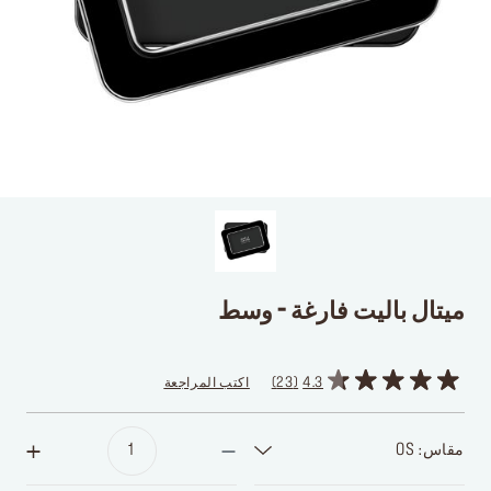
ميتال باليت فارغة - وسط
4.3
23
اكتب المراجعة
مقاس: OS