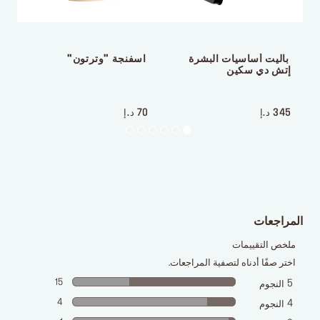
 باليت نحت الوجه اتش دي 
 باليت أساسيات البشرة 
 اسفنجة "وترتون"
 ف
إتش دي سكين
 ‎‎‎‎‎‎‎‎ㅤ
 ‎‎‎‎‎‎‎‎ㅤ
 ‎‎‎‎‎‎‎‎ㅤ
345 د.إ
70 د.إ
160
المراجعات
ملخص التقييمات
اختر صفًا أدناه لتصفية المراجعات.
15
5
النجوم
4
4
النجوم