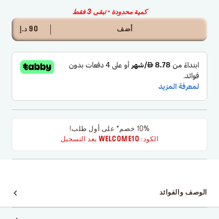
كمية محدودة - تبقى 3 فقط
أضف
90 د.إ
10% خصم* على أول طلب!
الكود:
WELCOME10
بعد التسجيل
الوصف والفوائد