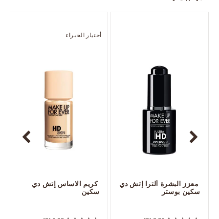
أختيار الخبراء
 معزز البشرة ألترا إتش دي 
 كريم الاساس إتش دي 
سكين بوستر
سكين
 ‎‎‎‎‎‎‎‎ㅤ
 ‎‎‎‎‎‎‎‎ㅤ