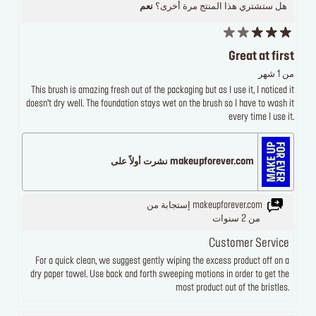
هل ستشتري هذا المنتج مرة أخرى؟
نعم
Great at first
من 1 شهر
This brush is amazing fresh out of the packaging but as I use it, I noticed it
doesn’t dry well. The foundation stays wet on the brush so I have to wash it
every time I use it.
makeupforever.com نشرت أولاً على
makeupforever.com إستجابة من
من 2 سنوات
Customer Service
For a quick clean, we suggest gently wiping the excess product off on a
dry paper towel. Use back and forth sweeping motions in order to get the
most product out of the bristles.