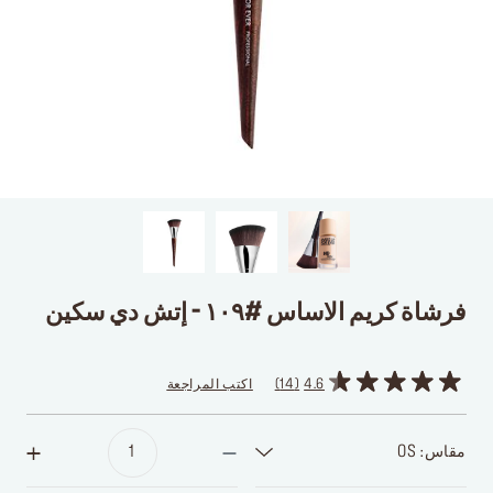
فرشاة كريم الاساس #١٠٩ - إتش دي سكين
4.6
14
اكتب المراجعة
مقاس: OS