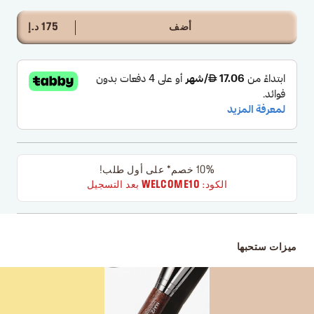
أضف
175 د.إ
10% خصم* على أول طلب!
الكود:
WELCOME10
بعد التسجيل
ميزات ستحبها