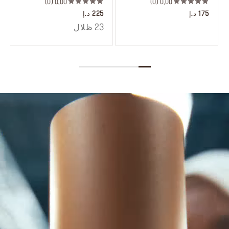
0
0,00
0
0,00
175 د.إ
225 د.إ
23 ظلال