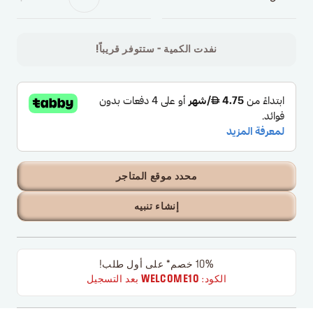
نفدت الكمية - ستتوفر قريباً!
محدد موقع المتاجر
إنشاء تنبيه
10% خصم* على أول طلب!
الكود:
WELCOME10
بعد التسجيل