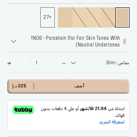
27
1N06 - Porcelain (for Fair Skin Tones With
Neutral Undertones)
مقاس: 30ml
أضف
225 د.إ