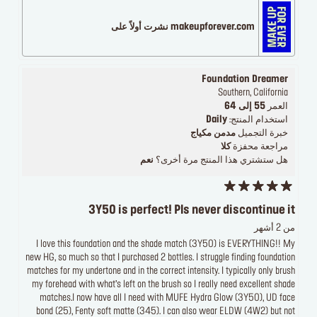
makeupforever.com نشرت أولاً على
Foundation Dreamer
Southern, California
العمر
55 إلى 64
استخدام المنتج:
Daily
خبرة التجميل
مدمن مكياج
مراجعة محفزة
كلا
هل ستشتري هذا المنتج مرة أخرى؟
نعم
3Y50 is perfect! Pls never discontinue it
من 2 أشهر
I love this foundation and the shade match (3Y50) is EVERYTHING!! My
new HG, so much so that I purchased 2 bottles. I struggle finding foundation
matches for my undertone and in the correct intensity. I typically only brush
my forehead with what’s left on the brush so I really need excellent shade
matches.I now have all I need with MUFE Hydra Glow (3Y50), UD face
bond (25), Fenty soft matte (345). I can also wear ELDW (4W2) but not