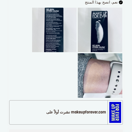
نعم، انصح بهذا المنتج
makeupforever.com نشرت أولاً على