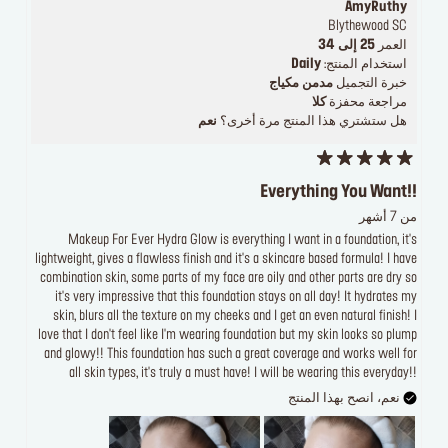
AmyRuthy
Blythewood SC
العمر
25 إلى 34
استخدام المنتج:
Daily
خبرة التجميل
مدمن مكياج
مراجعة محفزة
كلا
هل ستشتري هذا المنتج مرة أخرى؟
نعم
Everything You Want!!
من 7 أشهر
Makeup For Ever Hydra Glow is everything I want in a foundation, it's
lightweight, gives a flawless finish and it's a skincare based formula! I have
combination skin, some parts of my face are oily and other parts are dry so
it's very impressive that this foundation stays on all day! It hydrates my
skin, blurs all the texture on my cheeks and I get an even natural finish! I
love that I don't feel like I'm wearing foundation but my skin looks so plump
and glowy!! This foundation has such a great coverage and works well for
all skin types, it's truly a must have! I will be wearing this everyday!!
نعم، انصح بهذا المنتج