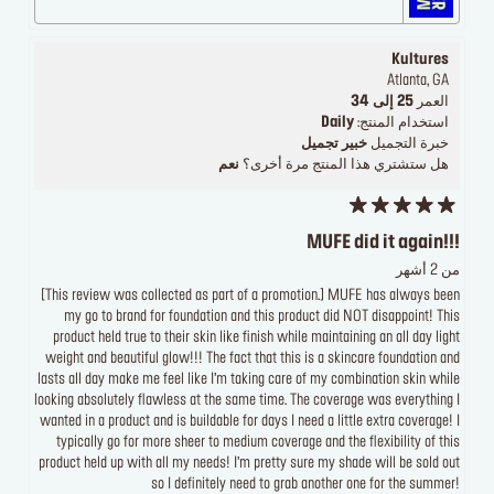
Kultures
Atlanta, GA
العمر
25 إلى 34
استخدام المنتج:
Daily
خبرة التجميل
خبير تجميل
هل ستشتري هذا المنتج مرة أخرى؟
نعم
MUFE did it again!!!
من 2 أشهر
[This review was collected as part of a promotion.] MUFE has always been
my go to brand for foundation and this product did NOT disappoint! This
product held true to their skin like finish while maintaining an all day light
weight and beautiful glow!!! The fact that this is a skincare foundation and
lasts all day make me feel like I’m taking care of my combination skin while
looking absolutely flawless at the same time. The coverage was everything I
wanted in a product and is buildable for days I need a little extra coverage! I
typically go for more sheer to medium coverage and the flexibility of this
product held up with all my needs! I’m pretty sure my shade will be sold out
so I definitely need to grab another one for the summer!