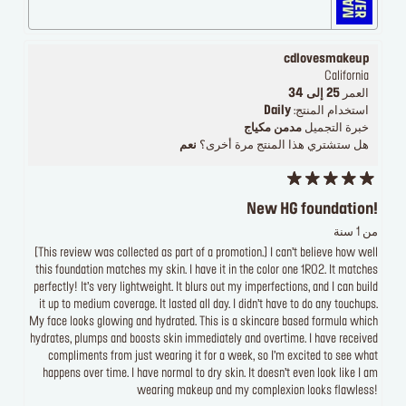
cdlovesmakeup
California
العمر
25 إلى 34
استخدام المنتج:
Daily
خبرة التجميل
مدمن مكياج
هل ستشتري هذا المنتج مرة أخرى؟
نعم
New HG foundation!
من 1 سنة
[This review was collected as part of a promotion.] I can’t believe how well
this foundation matches my skin. I have it in the color one 1R02. It matches
perfectly! It’s very lightweight. It blurs out my imperfections, and I can build
it up to medium coverage. It lasted all day. I didn’t have to do any touchups.
My face looks glowing and hydrated. This is a skincare based formula which
hydrates, plumps and boosts skin immediately and overtime. I have received
compliments from just wearing it for a week, so I’m excited to see what
happens over time. I have normal to dry skin. It doesn’t even look like I am
wearing makeup and my complexion looks flawless!