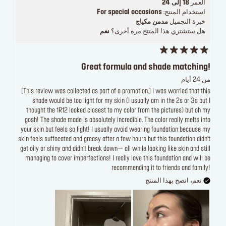
العمر
18 إلى 24
استخدام المنتج:
For special occasions
خبرة التجميل
مدمن مكياج
هل ستشتري هذا المنتج مرة أخرى؟
نعم
Great formula and shade matching!
من 24 أيام
[This review was collected as part of a promotion.] I was worried that this
shade would be too light for my skin (I usually am in the 2s or 3s but I
thought the 1R12 looked closest to my color from the pictures) but oh my
gosh! The shade made is absolutely incredible. The color really melts into
your skin but feels so light! I usually avoid wearing foundation because my
skin feels suffocated and greasy after a few hours but this foundation didn’t
get oily or shiny and didn’t break down— all while looking like skin and still
managing to cover imperfections! I really love this foundation and will be
recommending it to friends and family!
نعم، انصح بهذا المنتج