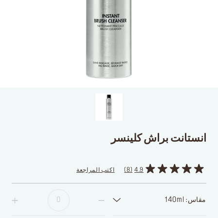
انستانت براش كلينسر
4.9
8
اكتب المراجعة
مقاس: 140ml