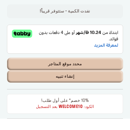
نفدت الكمية - ستتوفر قريباً!
محدد موقع المتاجر
إنشاء تنبيه
10% خصم* على أول طلب!
الكود:
WELCOME10
بعد التسجيل