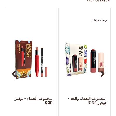
قد يعجبك أيضاً
وصل حديثاً
و
 مجموعة الشفاه والخد - 
 مجموعة الشفاه - توفير 
توفير 30%
30%
 ‎‎‎‎‎‎‎‎ㅤ
 ㅤ