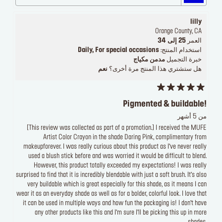
lilly
Orange County, CA
العمر
25 إلى 34
استخدام المنتج:
Daily, For special occasions
خبرة التجميل
مدمن مكياج
هل ستشتري هذا المنتج مرة أخرى؟
نعم
Pigmented & buildable!
من 5 أشهر
[This review was collected as part of a promotion.] I received the MUFE
Artist Color Crayon in the shade Daring Pink, complimentary from
makeupforever. I was really curious about this product as I’ve never really
used a blush stick before and was worried it would be difficult to blend.
However, this product totally exceeded my expectations! I was really
surprised to find that it is incredibly blendable with just a soft brush. It’s also
very buildable which is great especially for this shade, as it means I can
wear it as an everyday shade as well as for a bolder, colorful look. I love that
it can be used in multiple ways and how fun the packaging is! I don’t have
any other products like this and I’m sure I’ll be picking this up in more