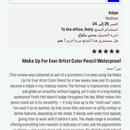
Kalpa
Madison
العمر
25 إلى 34
استخدام المنتج:
To the office, Daily
خبرة التجميل
مدمن مكياج
هل ستشتري هذا المنتج مرة أخرى؟
نعم
Make Up For Ever Artist Color Pencil Waterproof
من 1 سنة
[This review was collected as part of a promotion.] I’ve been using the Make
Up For Ever Artist Color Pencil for a few weeks now, and it’s quickly
become a staple in my makeup routine. The formula is impressively creamy
and glides on smoothly without tugging, yet it sets to a long-lasting,
waterproof finish that doesn’t budge throughout the day. What makes this
pencil stand out is its versatility — it truly lives up to the “multi-use” claim.
I’ve used it as an eyeliner, lip liner, brow filler, and even to softly contour or
define features, depending on the shade. It blends well when first applied,
giving time to work with it before it sets. The shade range is excellent,
offering everything from neutrals to bold pops of color, and the pigmentation