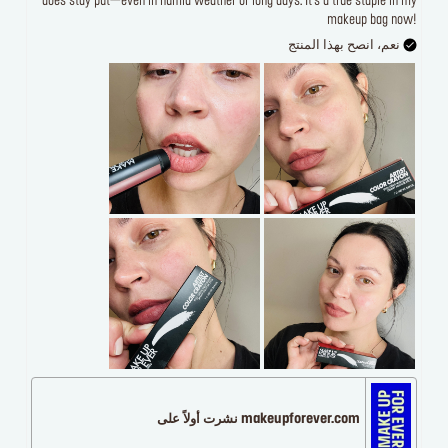
does stay put—even in humid weather or long days. It’s a true staple in my
makeup bag now!
نعم، انصح بهذا المنتج
makeupforever.com نشرت أولاً على