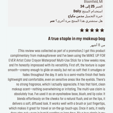
Bloomfield, MI
العمر
25 إلى 34
استخدام المنتج:
Daily
خبرة التجميل
مدمن مكياج
هل ستشتري هذا المنتج مرة أخرى؟
نعم
A true staple in my makeup bag
من 8 أشهر
[This review was collected as part of a promotion.] I got this product
complimentary from makeupforever and I’ve been using the MAKE UP FOR
EVER Artist Color Crayon Waterproof Multi-Use Stick for a few weeks now,
and I’m honestly impressed with its versatility. First off, the texture is super
smooth—creamy enough to glide on easily, but not so soft that it smudges or
fades throughout the day. It sets to a semi-matte finish that feels
lightweight and comfortable, even on sensitive areas like the eyelids. There’s
no strong fragrance, which I actually appreciate. It has that faint, clean
makeup scent—nothing overwhelming or irritating. The multi-use claim is
absolutely true. I’ve used it as an eyeshadow base, blush, and lip color. It
blends effortlessly on the cheeks for a natural flush, and on the lips, it
delivers a soft, diffused look. It works well with a brush or just fingertips,
which makes it great for travel or on-the-go touch-ups. Once it sets, it really