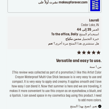
makeupforever.com نشرت أولاً على
LauraG
Cedar Lake, IN
العمر
35 إلى 44
استخدام المنتج:
To the office, Daily
خبرة التجميل
مدمن مكياج
هل ستشتري هذا المنتج مرة أخرى؟
نعم
Versatile and easy to use.
من 1 سنة
[This review was collected as part of a promotion.] I like this Artist Color
Crayon Waterproof Multi-Use Stick because is is very easy to use and
compact. It is very easy to apply and creamy. It applies smooth and I love
how easy I can blend it. Now that summer is here and we are traveling, it
makes it more convenient to use this crayon as an eyeshadow, a blush, and
a lipstick. I can saved space in my cosmetics bag using this product. I need
to add more colors.
نعم، انصح بهذا المنتج