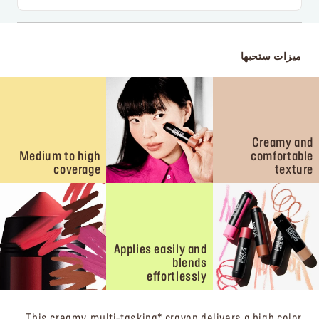
ميزات ستحبها
Creamy and
Medium to high
comfortable
coverage
texture
Applies easily and
blends
effortlessly
This creamy, multi-tasking* crayon delivers a high color