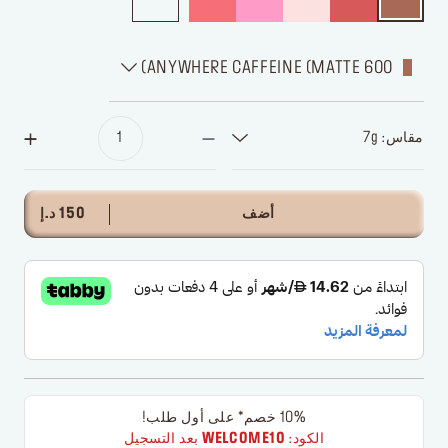
600 ANYWHERE CAFFEINE (MATTE)
مقاس: 7g
أضف
150 د.إ
10% خصم* على أول طلب!
الكود:
WELCOME10
بعد التسجيل