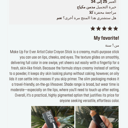
العمر
25 إلى 34
خبرة التجميل
مدمن مكياج
مراجعة محفزة
كلا
هل ستشتري هذا المنتج مرة أخرى؟
نعم
My favorite!
من 1 سنة
Make Up For Ever Artist Color Crayon Stick is a creamy, multi‑purpose stick
you can use on lips, cheeks, and eyes. The texture glides on smoothly,
delivering full color in one swipe, yet sheers out easily with a fingertip for a
fresh, skin‑like finish. Because the formula stays creamy instead of setting
to a powder, it keeps dry skin looking plump without caking; however, on oily
lids it can settle into creases if you skip primer. The slim packaging makes it
a travel‑friendly, on‑the‑go lifesaver. Shade range is broad, but wear time is
moderate—especially on the lips, where you’ll need to touch up after eating.
Overall, it’s a practical, highly pigmented option that justifies its price for
anyone seeking versatile, effortless color.