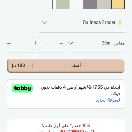
Dullness Eraser
مقاس: 30ml
أضف
180 د.إ
10% خصم* على أول طلب!