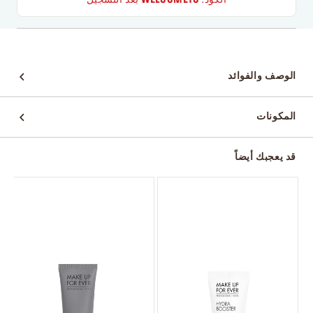
الكود:
WELCOME10
بعد التسجيل
الوصف والفوائد
المكونات
قد يعجبك أيضاً
و