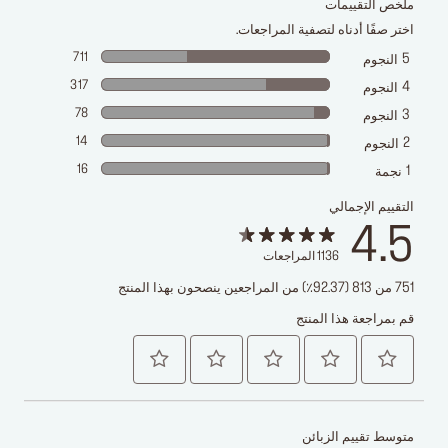
ملخص التقييمات
اختر صفًا أدناه لتصفية المراجعات.
711
5
النجوم
317
4
النجوم
78
3
النجوم
14
2
النجوم
16
1
نجمة
التقييم الإجمالي
4.5
1136
المراجعات
751 من 813 (92.37٪) من المراجعين ينصحون بهذا المنتج
قم بمراجعة هذا المنتج
متوسط تقييم الزبائن