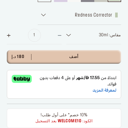
Redness Corrector
مقاس: 30ml
أضف
180 د.إ
10% خصم* على أول طلب!
الكود:
WELCOME10
بعد التسجيل