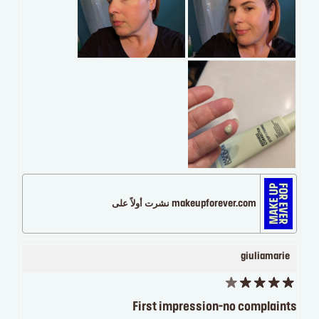
makeupforever.com نشرت أولاً على
giuliamarie
First impression-no complaints