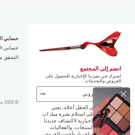
حسابي ا
حسابي ا
التحقق م
انضم إلى المجتمع
اشترك في نشرتنا الإخبارية للحصول على
العروض والتحديثات
© 2026 جميع الحقوق محفوظة لدى ميك أب فور ايفر / إشعار قانوني / سياسة الخصوصية
الضغط على الحقل أعلاه، يعني
موافقتك على استلام نشرة ميك اب
فور ايفر الإخبارية لاكتشاف جديدنا
من أجمل المنتجات، والفعاليات
الحصرية بمتاجرنا، وأحدث العروض.