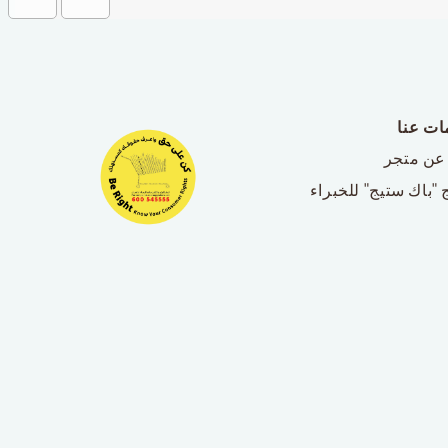
ات عنا
عن متجر
 "باك ستيج" للخبراء