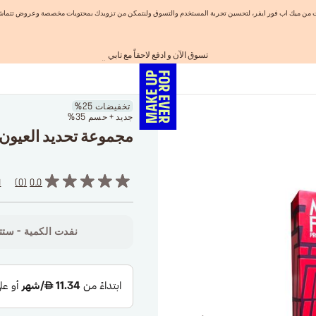
نيات من ميك اب فور ايفر، لتحسين تجربة المستخدم والتسوق ولنتمكن من تزويدك بمحتويات مخصصة وعروض تتماشى
اهدي مجموعاتك المفضلة! تسوق الآن
احصلوا على 10% خصم* على أول طلب! انشئ حساب الآن
الفرصة الأخيرة: خصم 25% على خطوط مختارة
شحن مجاني لجميع الطلبات
تسوق الآن و ادفع لاحقاً مع تابي
تخفيضات 25%
جديد + حسم 35%
مجموعة تحديد العيون الكامل
0.0
0
ا
نفدت الكمية - ستتو