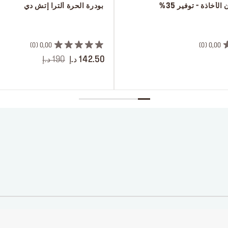
لأخاذة - توفير 35%
 بودرة الحرة ألترا إتش دي
 ‎‎‎‎‎‎‎‎ㅤ
0
0,00
0
0,00
142.50 د.إ
190 د.إ