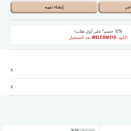
جر
إنشاء تنبيه
10% خصم* على أول طلب!
الكود:
WELCOME10
بعد التسجيل
تخفيضات 25%