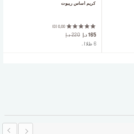
 كريم أساس ريبوت
 ‎‎‎‎‎‎‎‎ㅤ
0
0,00
165 د.إ
220 د.إ
6 ظلال