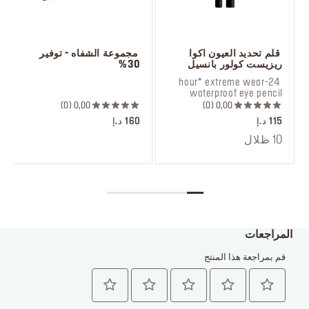
 قلم تحديد العيون اكوا 
 مجموعة الشفاه - توفير 
ريزيست كولور بانسيل
30%
 ‎‎‎‎‎‎‎‎ㅤ
 24-hour* extreme wear 
waterproof eye pencil
0
0,00
0
0,00
115 د.إ
160 د.إ
10 ظلال
المراجعات
قم بمراجعة هذا المنتج