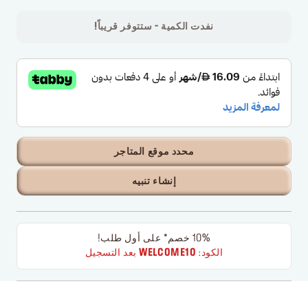
نفدت الكمية - ستتوفر قريباً!
محدد موقع المتاجر
إنشاء تنبيه
10% خصم* على أول طلب!
الكود:
WELCOME10
بعد التسجيل