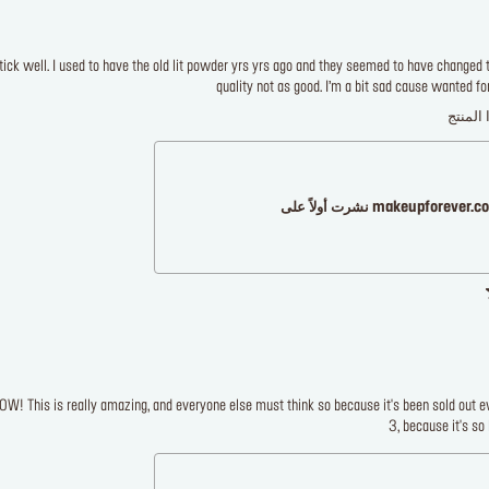
 stick well. I used to have the old lit powder yrs yrs ago and they seemed to have changed
quality not as good. I’m a bit sad cause wanted 
 المنتج
makeupforever نشرت أولاً على
t WOW! This is really amazing, and everyone else must think so because it's been sold out 
3, because it's so 