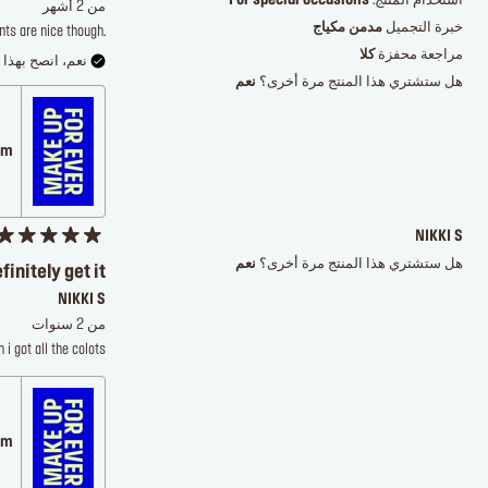
استخدام المنتج:
For special occasions
من 2 أشهر
خبرة التجميل
مدمن مكياج
nts are nice though.
مراجعة محفزة
كلا
نعم، انصح بهذا ا
هل ستشتري هذا المنتج مرة أخرى؟
نعم
.com
NIKKI S
هل ستشتري هذا المنتج مرة أخرى؟
نعم
finitely get it
NIKKI S
من 2 سنوات
i got all the colots
.com