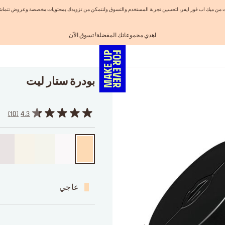
نيات من ميك اب فور ايفر، لتحسين تجربة المستخدم والتسوق ولنتمكن من تزويدك بمحتويات مخصصة وعروض تتماشى
اهدي مجموعاتك المفضلة! تسوق الآن
احصلوا على 10% خصم* على أول طلب! انشئ حساب الآن
الفرصة الأخيرة: خصم 25% على خطوط مختارة
شحن مجاني لجميع الطلبات
تسوق الآن و ادفع لاحقاً مع تابي
بودرة ستار ليت
10
4.3
عاجي