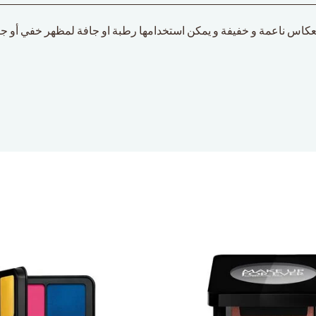
الانعكاس ناعمة و خفيفة و يمكن استخدامها رطبة او جافة لمظهر خفي أو 