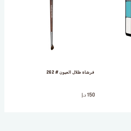
 فرشاة ظلال العيون # 262
 ‎‎‎‎‎‎‎‎ㅤ
150 د.إ