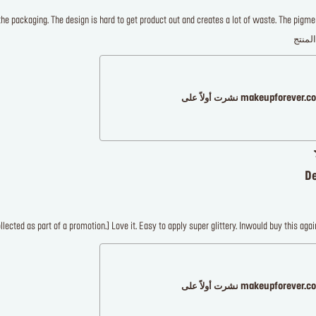
the packaging. The design is hard to get product out and creates a lot of waste. The pigme
لمنتج
makeupforever نشرت أولاً على
De
ected as part of a promotion.] Love it. Easy to apply super glittery. Inwould buy this again 
makeupforever نشرت أولاً على