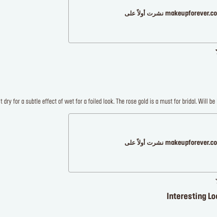
makeupforever نشرت أولاً على
it dry for a subtle effect of wet for a foiled look. The rose gold is a must for bridal. Will b
makeupforever نشرت أولاً على
Interesting L