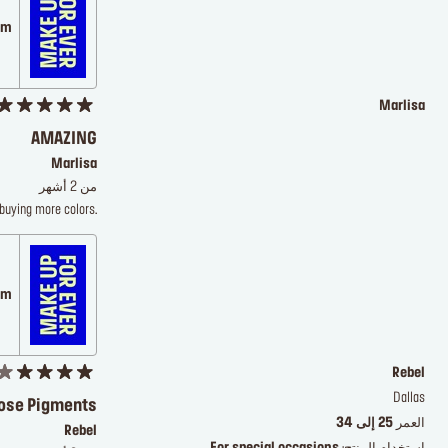
.com
Marlisa
AMAZING
Marlisa
من 2 أشهر
e buying more colors.
.com
Rebel
Dallas
oose Pigments
العمر
25 إلى 34
Rebel