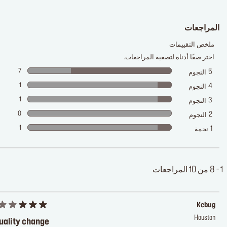
المراجعات
ملخص التقييمات
اختر صفًا أدناه لتصفية المراجعات.
7
5
النجوم
1
4
النجوم
1
3
النجوم
0
2
النجوم
1
1
نجمة
1 - 8 من 10 المراجعات
Kcbug
Houston
uality change