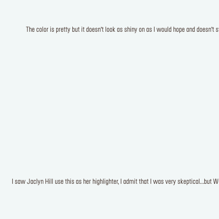
The color is pretty but it doesn’t look as shiny on as I would hope and doesn’t
I saw Jaclyn Hill use this as her highlighter, I admit that I was very skeptical...bu