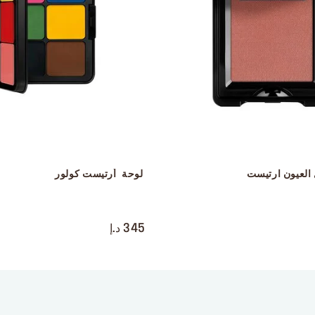
العيون ارتيست
 لوحة  أرتيست كولور
 ‎‎‎‎‎‎‎‎ㅤ
345 د.إ