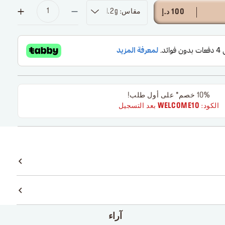
مقاس: 1.2g
100 د.إ
10% خصم* على أول طلب!
الكود:
WELCOME10
بعد التسجيل
آراء