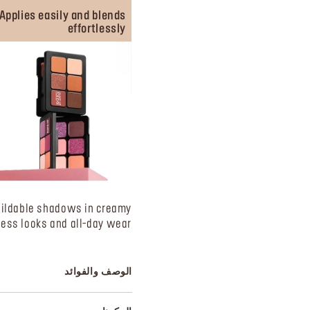
Applies easily and blends
effortlessly
uildable shadows in creamy
ss looks and all-day wear.
الوصف والفوائد