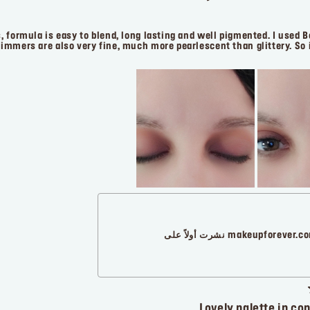
, formula is easy to blend, long lasting and well pigmented. I used 
himmers are also very fine, much more pearlescent than glittery. So i
makeupforever. نشرت أولاً على
Lovely palette in co