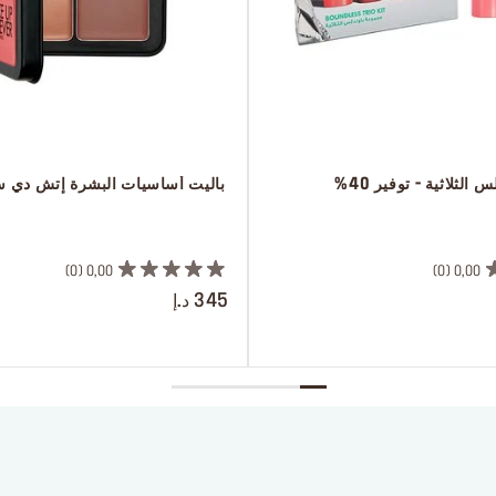
الثلاثية - توفير 40%
 باليت أساسيات البشرة إتش دي 
 ‎‎‎‎‎‎‎‎ㅤ
0
0,00
0
0,00
345 د.إ