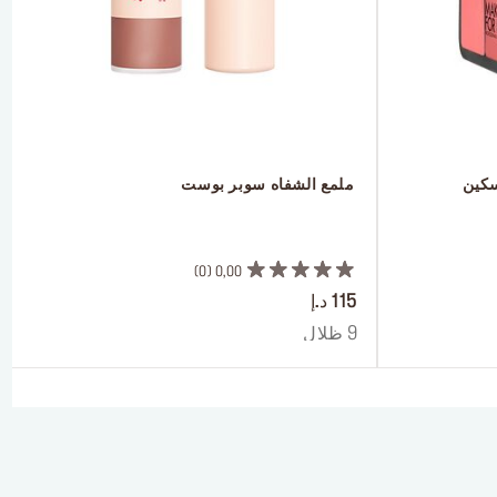
سكين
 ملمع الشفاه سوبر بوست
 ‎‎‎‎‎‎‎‎ㅤ
0
0,00
115 د.إ
9 ظلال