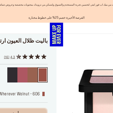
نيات من ميك اب فور ايفر، لتحسين تجربة المستخدم والتسوق ولنتمكن من تزويدك بمحتويات مخصصة وعروض تتماشى
الفرصة الأخيرة: خصم 25% على خطوط مختارة
احصلوا على 10% خصم* على أول طلب! انشئ حساب الآن
شحن مجاني لجميع الطلبات
تسوق الآن و ادفع لاحقاً مع تابي
اهدي مجموعاتك المفضلة! تسوق الآن
باليت ظلال العيون ار
16
4.3
606 - Wherever Walnut