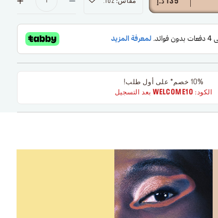
مقاس: 0.21oz
135 د.إ
10% خصم* على أول طلب!
الكود:
WELCOME10
بعد التسجيل