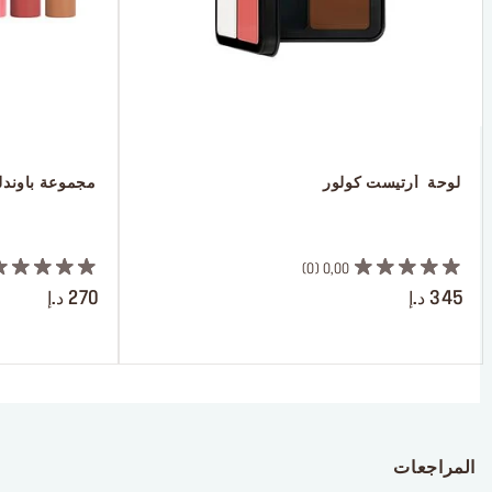
 لوحة  أرتيست كولور
 مجموعة باوندلس 
 ‎‎‎‎‎‎‎‎ㅤ
 ‎‎‎‎‎‎‎‎ㅤ
0
0,00
345 د.إ
270 د.إ
المراجعات