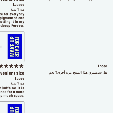
Laceee
من 1 سنة
tte for everyday
e pigmented and
putting it in my
akeup Forever.
com
Lacee
هل ستشتري هذا المنتج مرة أخرى؟
نعم
nvenient size
Lacee
من 1 سنة
 Caffeine. It is
ones for a more
 up much space.