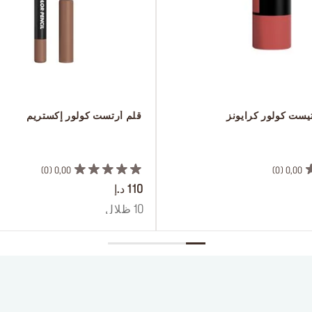
تيست كولور كرايونز
 قلم أرتست كولور إكستريم
 ‎‎‎‎‎‎‎‎ㅤ
0
0,00
0
0,00
110 د.إ
10 ظلال