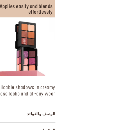
Applies easily and blends
effortlessly
uildable shadows in creamy
ss looks and all-day wear.
الوصف والفوائد