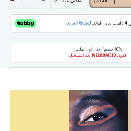
مقاس: 0.21oz
135 د.إ
10% خصم* على أول طلب!
الكود:
WELCOME10
بعد التسجيل