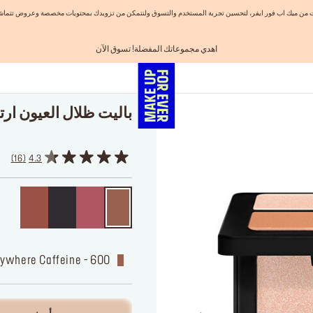
نيات من ميك اب فور ايفر، لتحسين تجربة المستخدم والتسوق ولنتمكن من تزويدك بمحتويات مخصصة وعروض تتماشى
اهدي مجموعاتك المفضلة! تسوق الآن
احصلوا على 10% خصم* على أول طلب! انشئ حساب الآن
الفرصة الأخيرة: خصم 25% على خطوط مختارة
شحن مجاني لجميع الطلبات
تسوق الآن و ادفع لاحقاً مع تابي
باليت ظلال العيون ار
16
4.3
600 - Anywhere Caffeine