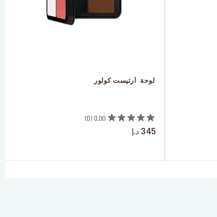
 لوحة  أرتيست كولور
 ‎‎‎‎‎‎‎‎ㅤ
0
0,00
345 د.إ