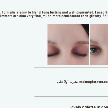
, formula is easy to blend, long lasting and well pigmented. I used 
himmers are also very fine, much more pearlescent than glittery. So i
makeupforever. نشرت أولاً على
Lovely palette in co