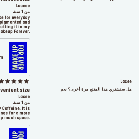
Laceee
من 1 سنة
tte for everyday
e pigmented and
putting it in my
akeup Forever.
com
Lacee
هل ستشتري هذا المنتج مرة أخرى؟
نعم
nvenient size
Lacee
من 1 سنة
 Caffeine. It is
ones for a more
 up much space.