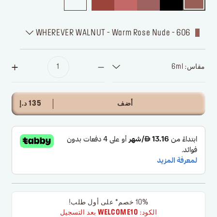
606 - WHEREVER WALNUT - Warm Rose Nude
مقاس: 6ml
أضف
135 د.إ
10% خصم* على أول طلب!
الكود:
WELCOME10
بعد التسجيل