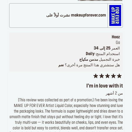
makeupforever.com نشرت أولاً على
Hoaz
Ga
العمر
25 إلى 34
استخدام المنتج:
Daily
خبرة التجميل
مدمن مكياج
هل ستشتري هذا المنتج مرة أخرى؟
نعم
I’m in love with it
من 2 أشهر
[This review was collected as part of a promotion.] I’ve been loving the
MAKE UP FOR EVER Artist Liquid Color, especially how stunning and luxe
the packaging looks. The formula is super lightweight and dries down to a
smooth matte finish that stays put without feeling dry or tight. I love that it’s
truly multi-use — it works beautifully on cheeks, lips, and even eyes. The
color is bold but easy to control, blends well, and doesn’t transfer once set.