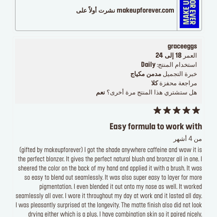
makeupforever.com نشرت أولاً على
graceeggs
العمر
18 إلى 24
استخدام المنتج:
Daily
خبرة التجميل
مدمن مكياج
مراجعة محفزة
كلا
هل ستشتري هذا المنتج مرة أخرى؟
نعم
Easy formula to work with
من 4 أشهر
(gifted by makeupforever) I got the shade anywhere caffeine and wow it is
the perfect blonzer. It gives the perfect natural blush and bronzer all in one. I
sheered the color on the back of my hand and applied it with a brush. It was
so easy to blend out seamlessly. It was also super easy to layer for more
pigmentation. I even blended it out onto my nose as well. It worked
seamlessly all over. I wore it throughout my day at work and it lasted all day.
I was pleasantly surprised at the longevity. The matte finish also did not look
drying either which is a plus. I have combination skin so it paired nicely.