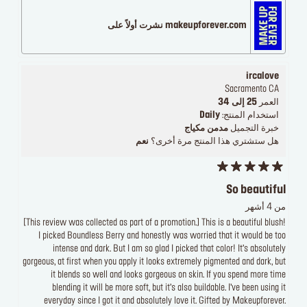
makeupforever.com نشرت أولاً على
ircalove
Sacramento CA
العمر
25 إلى 34
استخدام المنتج:
Daily
خبرة التجميل
مدمن مكياج
هل ستشتري هذا المنتج مرة أخرى؟
نعم
So beautiful
من 4 أشهر
[This review was collected as part of a promotion.] This is a beautiful blush!
I picked Boundless Berry and honestly was worried that it would be too
intense and dark. But I am so glad I picked that color! It’s absolutely
gorgeous, at first when you apply it looks extremely pigmented and dark, but
it blends so well and looks gorgeous on skin. If you spend more time
blending it will be more soft, but it’s also buildable. I’ve been using it
everyday since I got it and absolutely love it. Gifted by Makeupforever.