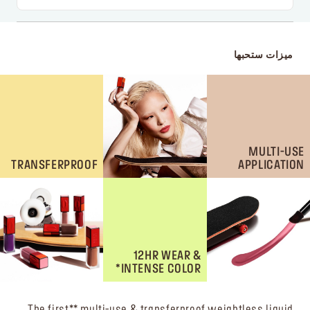
ميزات ستحبها
MULTI-USE
TRANSFERPROOF
APPLICATION
12HR WEAR &
INTENSE COLOR*
The first** multi-use & transferproof weightless liquid